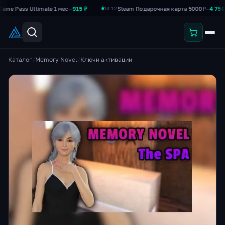
ss Ultimate 1 мес
—
915 ₽
Steam Подарочная карта 5000₽
—
4 750 ₽
14:12
Каталог
/
Memory Novel
/
Ключи активации