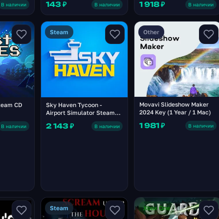
143 ₽
1 918 ₽
В наличии
В наличии
В наличии
Steam
Other
Movavi Slideshow Maker
team CD
Sky Haven Tycoon -
2024 Key (1 Year / 1 Mac)
Airport Simulator Steam
Altergift
1 981 ₽
2 143 ₽
В наличии
В наличии
В наличии
Steam
Xbox One