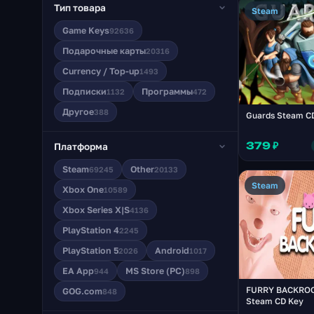
Тип товара
Steam
Game Keys
92636
Подарочные карты
20316
Currency / Top-up
1493
Подписки
Программы
1132
472
Другое
388
Guards Steam C
379 ₽
Платформа
Steam
Other
69245
20133
Steam
Xbox One
10589
Xbox Series X|S
4136
PlayStation 4
2245
PlayStation 5
Android
2026
1017
EA App
MS Store (PC)
944
898
FURRY BACKRO
GOG.com
848
Steam CD Key