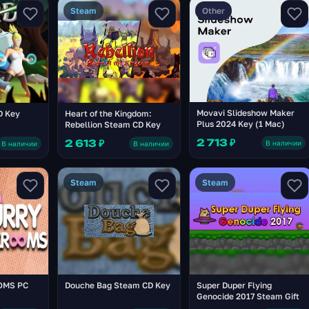
Steam
Other
Movavi Slideshow Maker
Heart of the Kingdom:
D Key
Plus 2024 Key (1 Mac)
Rebellion Steam CD Key
2 713 ₽
2 613 ₽
В наличии
В наличии
В наличии
Steam
Steam
OMS PC
Douche Bag Steam CD Key
Super Duper Flying
Genocide 2017 Steam Gift