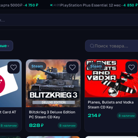
5000₽
4 750 ₽
PlayStation Plus Essential 12 мес
4 850 ₽
—
—
14:05
вые
▾
Steam
Steam
Planes, Bullets and Vodka
Steam CD Key
t Card AT
Blitzkrieg 3 Deluxe Edition
214 ₽
В наличии
PC Steam CD Key
828 ₽
В наличии
В наличии