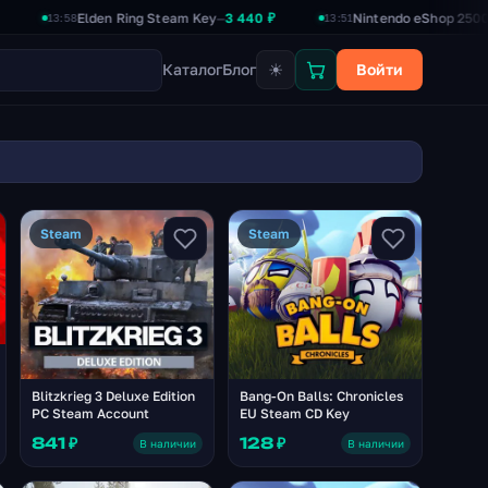
Elden Ring Steam Key
3 440 ₽
Nintendo eShop 2500₽
2 3
—
—
13:58
13:51
☀
Каталог
Блог
Войти
Steam
Steam
Blitzkrieg 3 Deluxe Edition
Bang-On Balls: Chronicles
PC Steam Account
EU Steam CD Key
841 ₽
128 ₽
В наличии
В наличии