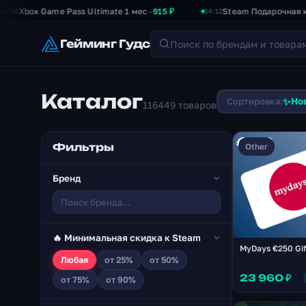
ox Game Pass Ultimate 1 мес
915 ₽
Steam Подарочная карта 
—
14:12
Гейминг Гудс
Каталог
✨
Сортировка:
Но
116449 товаров
Фильтры
Other
Бренд
🔥 Минимальная скидка к Steam
MyDays €250 Gif
Любая
от 25%
от 50%
23 960 ₽
от 75%
от 90%