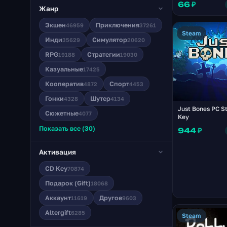
66 ₽
Жанр
Экшен
Приключения
46959
37261
Steam
Инди
Симулятор
35629
20620
RPG
Стратегии
19188
19030
Казуальные
17425
Кооператив
Спорт
4872
4453
Гонки
Шутер
4328
4134
Just Bones PC S
Сюжетные
4077
Key
Показать все (30)
944 ₽
Активация
CD Key
70874
Подарок (Gift)
18068
Аккаунт
Другое
11619
9603
Altergift
6285
Steam