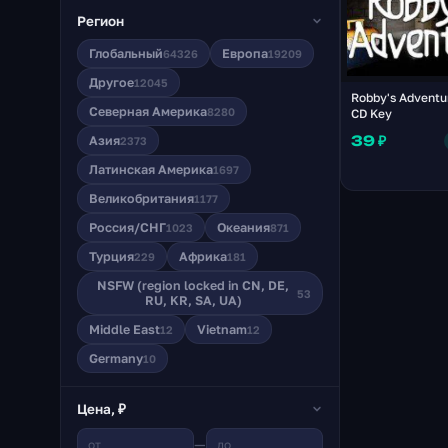
Регион
Глобальный
Европа
64326
19209
Другое
12045
Robby's Advent
Северная Америка
8280
CD Key
39 ₽
Азия
2373
Латинская Америка
1697
Великобритания
1177
Россия/СНГ
Океания
1023
871
Турция
Африка
229
181
NSFW (region locked in CN, DE,
53
RU, KR, SA, UA)
Middle East
Vietnam
12
12
Germany
10
Цена, ₽
—
от
до