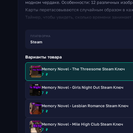
модном чердаке. Особенности: 12 различных изоб
Карты перетасовываются случайным образом в каж
Таймер, чтобы увидеть, сколько времени занимает
просмотреть все изображения головоломки, котор
Станьте одним из самых быстрых игроков, чтобы з
ПЛАТФОРМА
разблокировать различные достижения.
Steam
Варианты товара
Memory Novel - The Threesome Steam Ключ
7 ₽
Memory Novel - Girls Night Out Steam Ключ
7 ₽
Memory Novel - Lesbian Romance Steam Ключ
7 ₽
Memory Novel - Mile High Club Steam Ключ
7 ₽