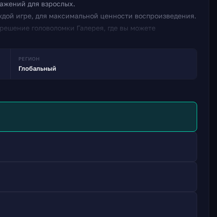
ражений для взрослых.
дой игре, для максимальной ценности воспроизведения.
 решение головоломки Галерея, где вы можете
ые вы решили.
анять первое место в наших таблицах лидеров и
РЕГИОН
Глобальный