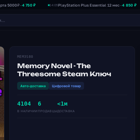
0₽
4 750 ₽
PlayStation Plus Essential 12 мес
4 850 ₽
—
—
14:05
13:
MEM3S80
Memory Novel - The
Threesome Steam Ключ
Авто-доставка
Цифровой товар
4104
6
<1м
В НАЛИЧИИ
ПРОДАВЦЫ
ДОСТАВКА