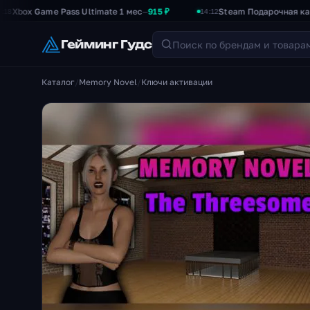
Game Pass Ultimate 1 мес
915 ₽
Steam Подарочная карта 500
—
14:12
Гейминг Гудс
Каталог
/
Memory Novel
/
Ключи активации