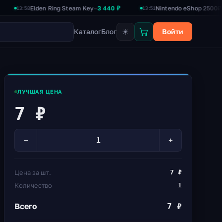
Elden Ring Steam Key
3 440 ₽
Nintendo eShop 2500₽
2 390 ₽
—
—
58
13:51
☀
Каталог
Блог
Войти
ЛУЧШАЯ ЦЕНА
7 ₽
−
+
Цена за шт.
7 ₽
Количество
1
Всего
7 ₽