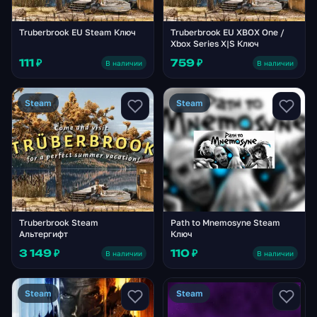
Truberbrook EU Steam Ключ
Truberbrook EU XBOX One /
Xbox Series X|S Ключ
111 ₽
759 ₽
В наличии
В наличии
Steam
Steam
Truberbrook Steam
Path to Mnemosyne Steam
Альтергифт
Ключ
3 149 ₽
110 ₽
В наличии
В наличии
Steam
Steam