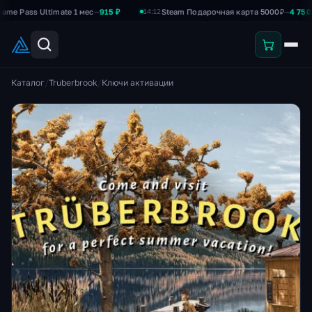
ss Ultimate 1 мес
—
915 ₽
Steam Подарочная карта 5000₽
—
4 750 ₽
14:12
Каталог
/
Truberbrook
/
Ключи активации