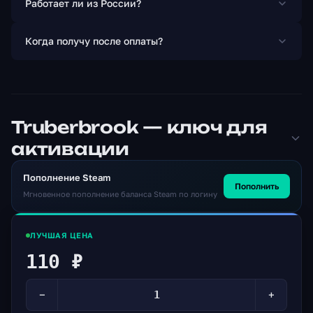
Работает ли из России?
лояльность, самооткрытие и миниатюрные декорации
ручной работы динозавров! Полная озвучка на
Когда получу после оплаты?
английском и немецком языках! Атмосферный,
капризный саундтрек До 10 часов супер
захватывающего геймплея!
Truberbrook — ключ для
активации
Пополнение Steam
Пополнить
Мгновенное пополнение баланса Steam по логину
ЛУЧШАЯ ЦЕНА
110 ₽
−
+