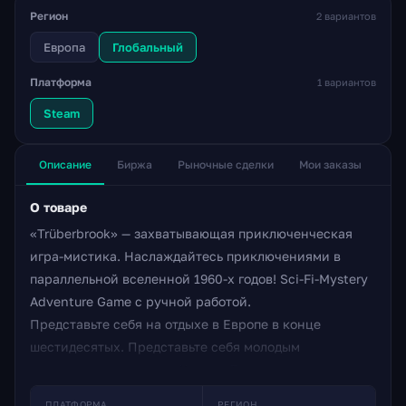
Регион
2 вариантов
Европа
Глобальный
Платформа
1 вариантов
Steam
Описание
Биржа
Рыночные сделки
Мои заказы
О товаре
«Trüberbrook» — захватывающая приключенческая
игра-мистика. Наслаждайтесь приключениями в
параллельной вселенной 1960-х годов! Sci-Fi-Mystery
Adventure Game с ручной работой.
Представьте себя на отдыхе в Европе в конце
шестидесятых. Представьте себя молодым
американским ученым Хансом Таннхаузером.
Да, это твое имя в этом сценарии. Пока вы в нем,
ПЛАТФОРМА
РЕГИОН