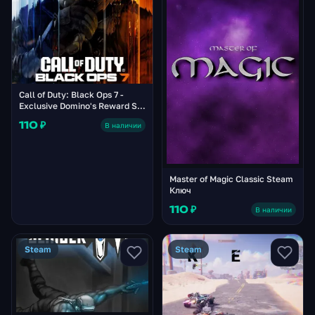
Call of Duty: Black Ops 7 -
Exclusive Domino's Reward Set
Набор Pack DLC PC Steam /
110 ₽
В наличии
Battle.net / PS4 / PS5 / XBOX
One / Xbox Series X|S Ключ
Master of Magic Classic Steam
Ключ
110 ₽
В наличии
Steam
Steam