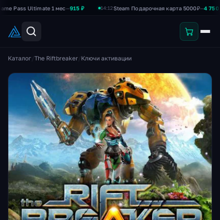
ss Ultimate 1 мес
—
915 ₽
Steam Подарочная карта 5000₽
—
4 750 ₽
14:12
Каталог
/
The Riftbreaker
/
Ключи активации