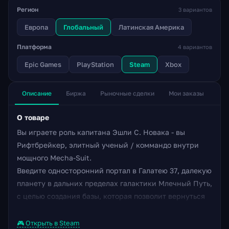
Регион
3 вариантов
Европа
Глобальный
Латинская Америка
Платформа
4 вариантов
Epic Games
PlayStation
Steam
Xbox
Описание
Биржа
Рыночные сделки
Мои заказы
О товаре
Вы играете роль капитана Эшли С. Новака - вы
Рифтбрейкер, элитный ученый / коммандо внутри
мощного Mecha-Suit.
Введите односторонний портал в Галатею 37, далекую
планету в дальних пределах галактики Млечный Путь,
с целью создания базы, которая позволит вернуться
на Землю и продолжить колонизацию. Меха-костюм
Эшли, который она называет «мистер Риггс»,
🎮 Открыть в Steam