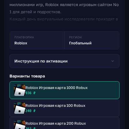
миллионами игр, Roblox является игровым сайтом No
1 для детей и подростков.
Каждый день виртуальные исследователи приходят в
Roblox, чтобы создавать приключения, играть в игры,
ролевые игры и учиться со своими друзьями в
ПЛАТФОРМА
РЕГИОН
семейной, захватывающей, 3D-среде.
Roblox
Глобальный
Инструкция по активации
Варианты товара
Roblox Игровая карта 1000 Robux
936 ₽
Roblox Игровая карта 100 Robux
240 ₽
Roblox Игровая карта 200 Robux
262 ₽