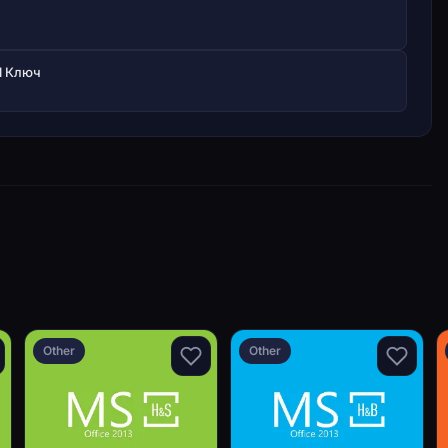
il Ключ
Other
Other