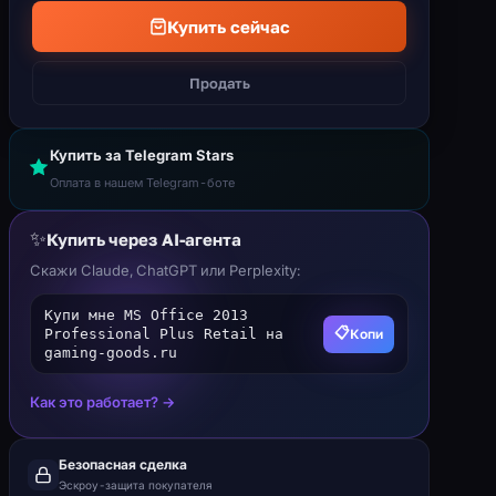
Купить сейчас
Продать
Купить за Telegram Stars
Оплата в нашем Telegram-боте
✨
Купить через AI-агента
Скажи Claude, ChatGPT или Perplexity:
Купи мне MS Office 2013
📋
Копи
Professional Plus Retail на
gaming-goods.ru
Как это работает? →
Безопасная сделка
Эскроу-защита покупателя