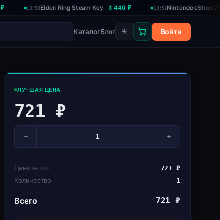
Elden Ring Steam Key
3 440 ₽
Nintendo eShop 2500₽
2 
—
—
13:58
13:51
☀
Каталог
Блог
Войти
ЛУЧШАЯ ЦЕНА
721 ₽
−
+
Цена за шт.
721 ₽
Количество
1
Всего
721 ₽