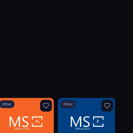
Other
Other