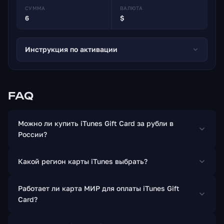
фильмы и прокат фильмов в некоторых странах, а
СУММА
ВАЛЮТА
6
$
также рингтоны, доступные на iPhone и iPod Touch
(четвертое поколение).
Прикладное программное обеспечение для iPhone,
Инструкция по активации
iPad и iPod Touch можно загрузить из App Store.
FAQ
Можно ли купить iTunes Gift Card за рубли в
России?
Какой регион карты iTunes выбрать?
Работает ли карта МИР для оплаты iTunes Gift
Card?