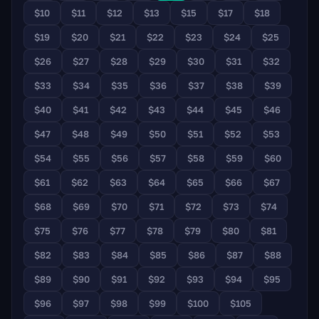
$10
$11
$12
$13
$15
$17
$18
$19
$20
$21
$22
$23
$24
$25
$26
$27
$28
$29
$30
$31
$32
$33
$34
$35
$36
$37
$38
$39
$40
$41
$42
$43
$44
$45
$46
$47
$48
$49
$50
$51
$52
$53
$54
$55
$56
$57
$58
$59
$60
$61
$62
$63
$64
$65
$66
$67
$68
$69
$70
$71
$72
$73
$74
$75
$76
$77
$78
$79
$80
$81
$82
$83
$84
$85
$86
$87
$88
$89
$90
$91
$92
$93
$94
$95
$96
$97
$98
$99
$100
$105