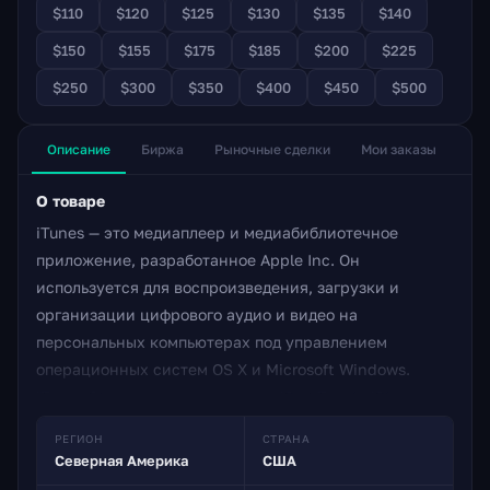
$110
$120
$125
$130
$135
$140
$150
$155
$175
$185
$200
$225
$250
$300
$350
$400
$450
$500
Описание
Биржа
Рыночные сделки
Мои заказы
О товаре
iTunes — это медиаплеер и медиабиблиотечное
приложение, разработанное Apple Inc. Он
используется для воспроизведения, загрузки и
организации цифрового аудио и видео на
персональных компьютерах под управлением
операционных систем OS X и Microsoft Windows.
iTunes Store также доступен на iPod Touch, iPhone и
iPad. Особенности Через iTunes Store пользователи
РЕГИОН
СТРАНА
могут покупать и загружать музыку, музыкальные
Северная Америка
США
видео, телевизионные шоу, аудиокниги, подкасты,