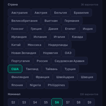
Страна
36 вариантов
Австралия
Австрия
Бельгия
Бразилия
Великобритания
Вьетнам
Германия
Гонконг
Греция
Дания
Египет
Индия
Ирландия
Испания
Италия
Канада
Китай
Мексика
Нидерланды
Новая Зеландия
Норвегия
ОАЭ
Португалия
Россия
Саудовская Аравия
США
Таиланд
Тайвань
Турция
Финляндия
Франция
Швейцария
Швеция
Япония
Nigeria
Philippines
Номинал
116 вариантов
$2
$3
$4
$5
$6
$7
$8
$9