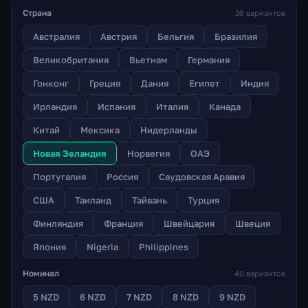
Страна
36 вариантов
Австралия
Австрия
Бельгия
Бразилия
Великобритания
Вьетнам
Германия
Гонконг
Греция
Дания
Египет
Индия
Ирландия
Испания
Италия
Канада
Китай
Мексика
Нидерланды
Новая Зеландия
Норвегия
ОАЭ
Португалия
Россия
Саудовская Аравия
США
Таиланд
Тайвань
Турция
Финляндия
Франция
Швейцария
Швеция
Япония
Nigeria
Philippines
Номинал
40 вариантов
5 NZD
6 NZD
7 NZD
8 NZD
9 NZD