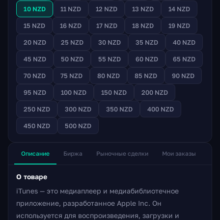
10 NZD
11 NZD
12 NZD
13 NZD
14 NZD
15 NZD
16 NZD
17 NZD
18 NZD
19 NZD
20 NZD
25 NZD
30 NZD
35 NZD
40 NZD
45 NZD
50 NZD
55 NZD
60 NZD
65 NZD
70 NZD
75 NZD
80 NZD
85 NZD
90 NZD
95 NZD
100 NZD
150 NZD
200 NZD
250 NZD
300 NZD
350 NZD
400 NZD
450 NZD
500 NZD
Описание
Биржа
Рыночные сделки
Мои заказы
О товаре
iTunes — это медиаплеер и медиабиблиотечное
приложение, разработанное Apple Inc. Он
используется для воспроизведения, загрузки и