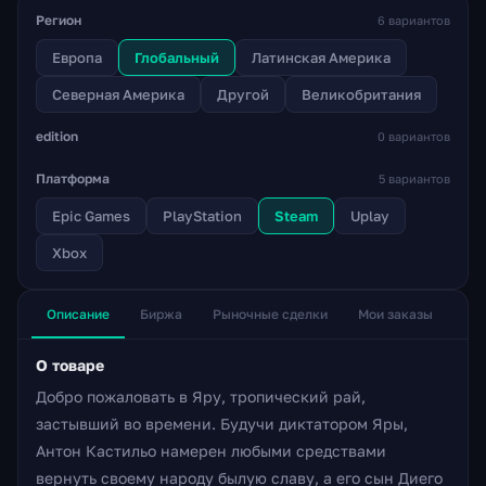
Регион
6 вариантов
Европа
Глобальный
Латинская Америка
Северная Америка
Другой
Великобритания
edition
0 вариантов
Платформа
5 вариантов
Epic Games
PlayStation
Steam
Uplay
Xbox
Описание
Биржа
Рыночные сделки
Мои заказы
О товаре
Добро пожаловать в Яру, тропический рай,
застывший во времени. Будучи диктатором Яры,
Антон Кастильо намерен любыми средствами
вернуть своему народу былую славу, а его сын Диего