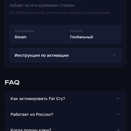
пойдет по его кровавым стопам.
Их безжалостное угнетение вызвало революцию.
Особенности FIGHT FOR FREEDOMPlay как Дани
Рохас, местный Яран и стать партизанским бойцом,
ПЛАТФОРМА
РЕГИОН
чтобы освободить страну YARA TORN APARTFight
Steam
Глобальный
против войск Антона на крупнейшей игровой
площадке Far Cry на сегодняшний день в джунглях,
Инструкция по активации
пляжах и Эсперансе в столице Яры Геррилла
FIREPOWEREmploy импровизированное оружие,
транспортные средства и Amigos, новые клыки для
найма, чтобы сжечь тиранический режим до канавки
FAQ
Как активировать Far Cry?
Работает из России?
Когда получу ключ?