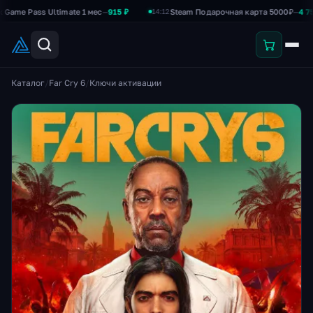
Pass Ultimate 1 мес
—
915 ₽
Steam Подарочная карта 5000₽
—
4 750 ₽
14:12
Каталог
/
Far Cry 6
/
Ключи активации