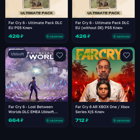
Far Cry 6 - Ultimate Pack DLC
Far Cry 6 - Ultimate Pack DLC
EU PS5 Ключ
EU (without DE) PS5 Ключ
426 ₽
426 ₽
В наличии
В наличии
Ubisoft
Xbox One
Far Cry 6 - Lost Between
Far Cry 6 AR XBOX One / Xbox
Worlds DLC EMEA Ubisoft
Series X|S Ключ
Connect Ключ
664 ₽
712 ₽
В наличии
В наличии