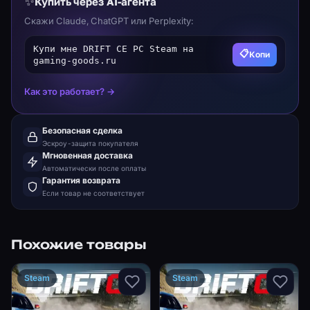
✨
Купить через AI-агента
Скажи Claude, ChatGPT или Perplexity:
Купи мне DRIFT CE PC Steam на
📋
Копи
gaming-goods.ru
Как это работает? →
Безопасная сделка
Эскроу-защита покупателя
Мгновенная доставка
Автоматически после оплаты
Гарантия возврата
Если товар не соответствует
Похожие товары
Steam
Steam