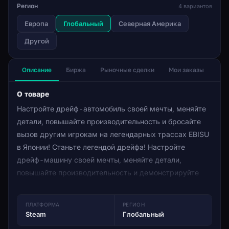
Регион
4 вариантов
Европа
Глобальный
Северная Америка
Другой
Описание
Биржа
Рыночные сделки
Мои заказы
О товаре
Настройте дрейф-автомобиль своей мечты, меняйте
детали, повышайте производительность и бросайте
вызов другим игрокам на легендарных трассах EBISU
в Японии! Станьте легендой дрейфа! Настройте
дрейф-машину своей мечты, меняйте детали,
повышайте производительность и демонстрируйте
свои навыки, конкурируя с другими игроками в
нескольких захватывающих задачах! Уникальный
ПЛАТФОРМА
РЕГИОН
парк лицензированных автомобилей! Садитесь на
Steam
Глобальный
трассу, чтобы протестировать все лучшие и самые