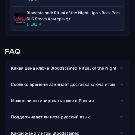
574 ₽
(Серьезно, в этой игре у нас много голосовой
Bloodstained: Ritual of the Night - Iga's Back Pack
актерской силы, это что-то вроде орешков...) В общей
DLC Steam Альтергифт
сложности три играбельных персонажа, два из
1 181 ₽
которых еще предстоит раскрыть. Буквально
метрическая тонна оружия и заклинаний, которые вы
можете обновить, выровнять и визуально настроить.
FAQ
Красивая 2,5D-графика: 3D-модели, созданные с
любовью и заботой в 2D-игровой среде. Это означает
много классных трюков, которые «обычные» 2D не
Какая цена ключа Bloodstained Ritual of the Night
могут сделать.
Сколько времени занимает доставка ключа игры
Можно ли активировать ключ в России
Поддерживает ли игра русский язык
Какой жанр у игры Bloodstained