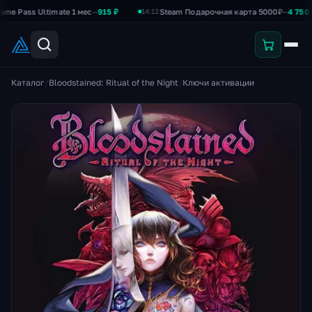
ass Ultimate 1 мес
—
915 ₽
Steam Подарочная карта 5000₽
—
4 750 ₽
14:12
Каталог
/
Bloodstained: Ritual of the Night
/
Ключи активации