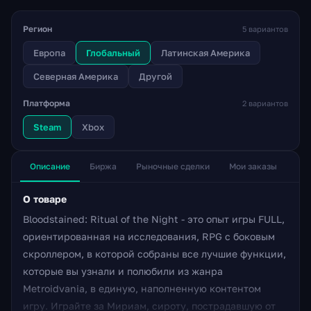
Регион
5 вариантов
Европа
Глобальный
Латинская Америка
Северная Америка
Другой
Платформа
2 вариантов
Steam
Xbox
Описание
Биржа
Рыночные сделки
Мои заказы
О товаре
Bloodstained: Ritual of the Night - это опыт игры FULL,
ориентированная на исследования, RPG с боковым
скроллером, в которой собраны все лучшие функции,
которые вы узнали и полюбили из жанра
Metroidvania, в единую, наполненную контентом
игру. Играйте за Мириам, сироту, пострадавшую от