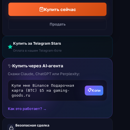
Купить сейчас
Продать
Купить за Telegram Stars
Оплата в нашем Telegram-боте
✨
Купить через AI-агента
Скажи Claude, ChatGPT или Perplexity:
Купи мне Binance Подарочная
📋
Копи
карта (BTC) $5 на gaming-
goods.ru
Как это работает? →
Безопасная сделка