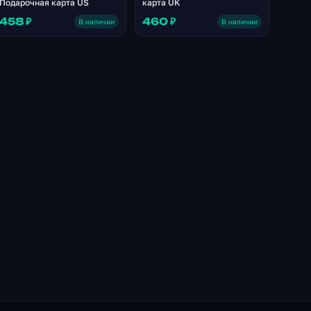
Подарочная карта US
карта UK
458 ₽
460 ₽
В наличии
В наличии