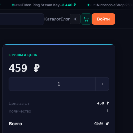
Elden Ring Steam Key
3 440 ₽
Nintendo eShop 2500₽
2 3
—
—
13:58
13:51
☀
Каталог
Блог
Войти
ЛУЧШАЯ ЦЕНА
459 ₽
−
+
Цена за шт.
459 ₽
Количество
1
Всего
459 ₽