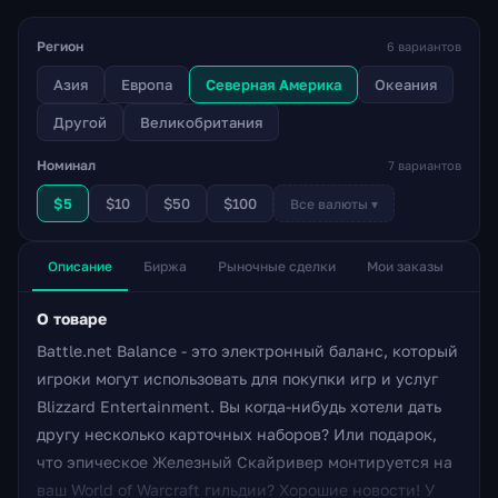
Регион
6 вариантов
Азия
Европа
Северная Америка
Океания
Другой
Великобритания
Номинал
7 вариантов
$5
$10
$50
$100
Все валюты ▾
Описание
Биржа
Рыночные сделки
Мои заказы
О товаре
Battle.net Balance - это электронный баланс, который
игроки могут использовать для покупки игр и услуг
Blizzard Entertainment. Вы когда-нибудь хотели дать
другу несколько карточных наборов? Или подарок,
что эпическое Железный Скайривер монтируется на
ваш World of Warcraft гильдии? Хорошие новости! У