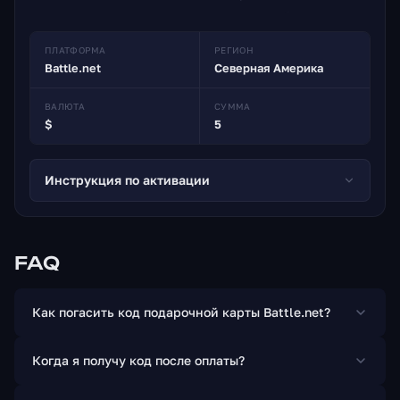
нас есть одно простое решение — карта баланса
Battle.net.
ПЛАТФОРМА
РЕГИОН
Battle.net
Северная Америка
ВАЛЮТА
СУММА
$
5
Инструкция по активации
FAQ
Как погасить код подарочной карты Battle.net?
Когда я получу код после оплаты?