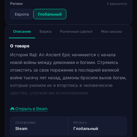
Регион
2 вариантов
Европа
Глобальный
Описание
Биржа
Рыночные сделки
Мои заказы
О товаре
История Raji: An Ancient Epic начинается с начала
новой войны между демонами и богами. Стремясь
отомстить за свое поражение в последней великой
войне тысячу лет назад, демоны бросили вызов богам,
которые унизили их и вторглись в человеческое
царство, угрожая им исчезновением.
Думая, что их враги были полностью побеждены в
последней великой войне тысячу лет назад, люди
🎮 Открыть в Steam
впали в ложное чувство безопасности, забыв о путях
алхимии, наслаждаясь миром. Не в силах защититься,
ПЛАТФОРМА
РЕГИОН
Steam
Глобальный
города и крепости падали, оставляя людей на