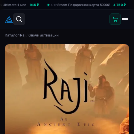
mate 1 мес
—
915 ₽
Steam Подарочная карта 5000₽
—
4 750 ₽
14:12
14:05
Каталог
/
Raji
/
Ключи активации