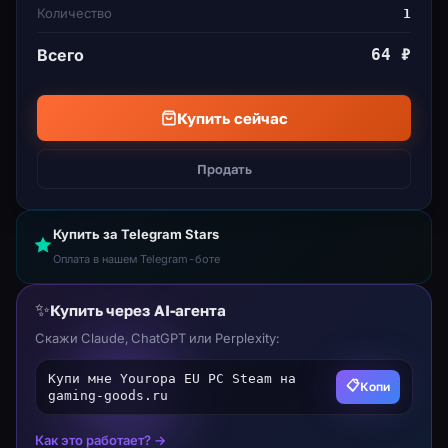
способности. Evolve & Explore - Изучите новые
Количество
1
способности и используйте их для дальнейшего
Всего
64 ₽
изучения фрагментированного города.
Встроенные редакторы уровней, карт и персонажей
позволяют создавать совершенно новую игру с
Купить сейчас
использованием простых инструментов. Вы будете
создавать через несколько минут.
Продать
Купить за Telegram Stars
Оплата в нашем Telegram-боте
✨
Купить через AI-агента
Скажи Claude, ChatGPT или Perplexity:
Купи мне Youropa EU PC Steam на
📋
Копи
gaming-goods.ru
Как это работает? →