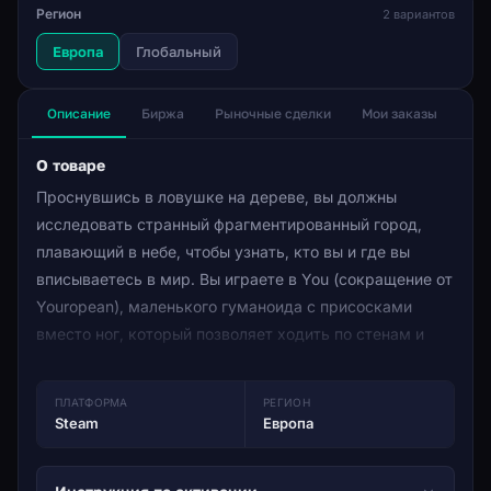
Регион
2 вариантов
Европа
Глобальный
Описание
Биржа
Рыночные сделки
Мои заказы
О товаре
Проснувшись в ловушке на дереве, вы должны
исследовать странный фрагментированный город,
плавающий в небе, чтобы узнать, кто вы и где вы
вписываетесь в мир. Вы играете в You (сокращение от
Youropean), маленького гуманоида с присосками
вместо ног, который позволяет ходить по стенам и
потолкам.
Вы должны использовать свою уникальную
ПЛАТФОРМА
РЕГИОН
способность решать постоянно меняющийся набор
Steam
Европа
задач. Вы столкнетесь с физическими головоломками,
загадками, свирепыми врагами, экологическими