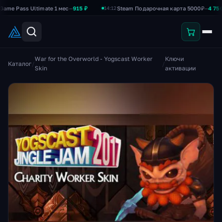
Pass Ultimate 1 мес
—
915 ₽
Steam Подарочная карта 5000₽
—
4 750 ₽
14:12
War for the Overworld - Yogscast Worker
Ключи
Каталог
/
/
Skin
активации