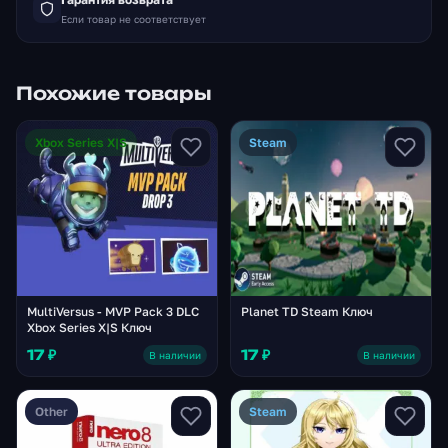
Если товар не соответствует
Похожие товары
Xbox Series X|S
Steam
MultiVersus - MVP Pack 3 DLC
Planet TD Steam Ключ
Xbox Series X|S Ключ
17 ₽
17 ₽
В наличии
В наличии
Other
Steam