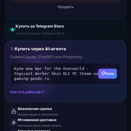
Продать
Купить за Telegram Stars
Оплата в нашем Telegram-боте
✨
Купить через AI-агента
Скажи Claude, ChatGPT или Perplexity:
Купи мне War for the Overworld -
📋
Копи
Yogscast Worker Skin DLC PC Steam на
gaming-goods.ru
Как это работает? →
Безопасная сделка
Эскроу-защита покупателя
Мгновенная доставка
Автоматически после оплаты
Гарантия возврата