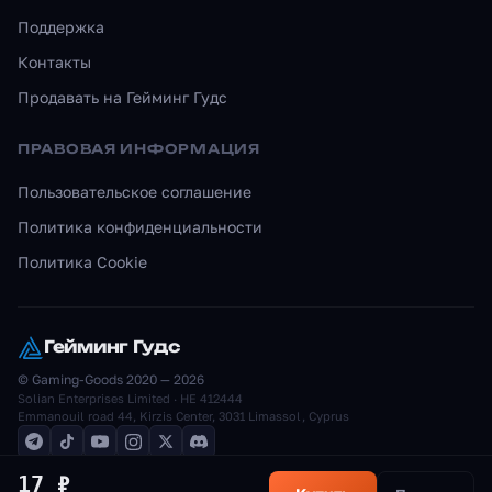
Поддержка
Контакты
Продавать на Гейминг Гудс
ПРАВОВАЯ ИНФОРМАЦИЯ
Пользовательское соглашение
Политика конфиденциальности
Политика Cookie
Гейминг Гудс
© Gaming-Goods 2020 — 2026
Solian Enterprises Limited · HE 412444
Emmanouil road 44, Kirzis Center, 3031 Limassol, Cyprus
17 ₽
СБП
МИР
STARS