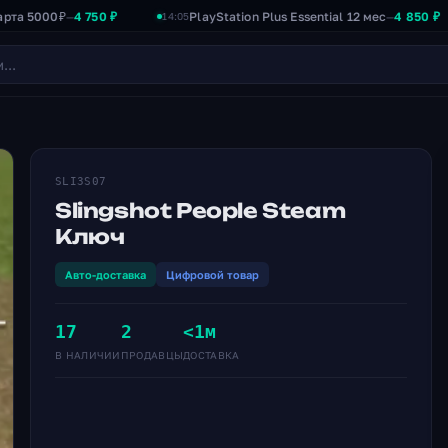
0₽
4 750 ₽
PlayStation Plus Essential 12 мес
4 850 ₽
—
—
14:05
13:
SLI3S07
Slingshot People Steam
Ключ
Авто-доставка
Цифровой товар
17
2
<1м
В НАЛИЧИИ
ПРОДАВЦЫ
ДОСТАВКА