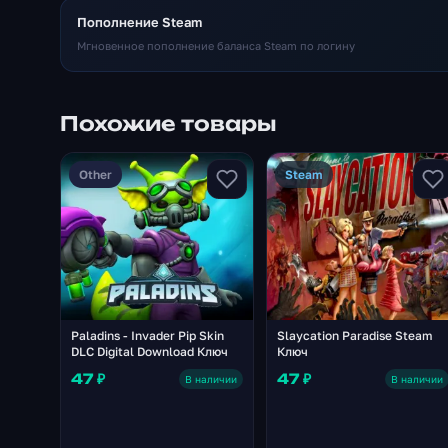
Пополнение Steam
Мгновенное пополнение баланса Steam по логину
Похожие товары
Other
Steam
Paladins - Invader Pip Skin
Slaycation Paradise Steam
DLC Digital Download Ключ
Ключ
47 ₽
47 ₽
В наличии
В наличии