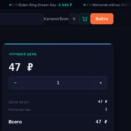
Elden Ring Steam Key
3 440 ₽
Nintendo eShop 2500₽
2 390 
—
—
58
13:51
☀
Каталог
Блог
Войти
ЛУЧШАЯ ЦЕНА
47 ₽
−
+
Цена за шт.
47 ₽
Количество
1
Всего
47 ₽