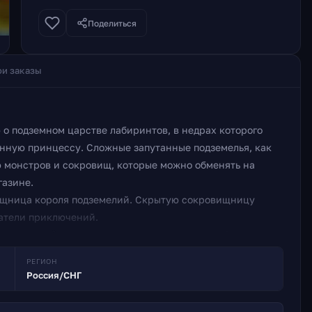
Поделиться
и заказы
о подземном царстве лабиринтов, в недрах которого
нную принцессу. Сложные запутанные подземелья, как
ю монстров и сокровищ, которые можно обменять на
газине.
вищница короля подземелий. Скрытую сокровищницу
катели приключений.
 опасностей можно использовать различные объекты,
мер, щит спасет вас от укусов змей, волшебные сапоги
РЕГИОН
может пробраться сквозь гигантскую паутину.
Россия/СНГ
льшое количество интерактивных объектов Более сотни
вищница и Магический магазин 15 торговых карт, 10