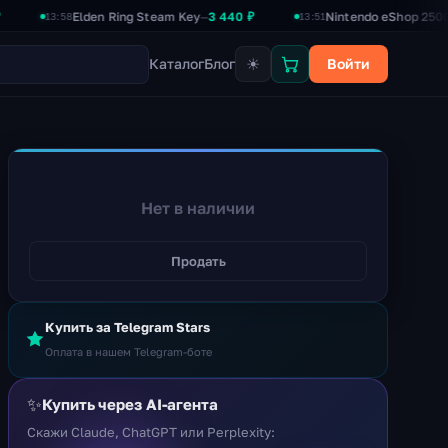
Elden Ring Steam Key
3 440 ₽
Nintendo eShop 2500₽
2 3
—
—
13:58
13:51
☀
Каталог
Блог
Войти
Нет в наличии
Продать
Купить за Telegram Stars
Оплата в нашем Telegram-боте
✨
Купить через AI-агента
Скажи Claude, ChatGPT или Perplexity: