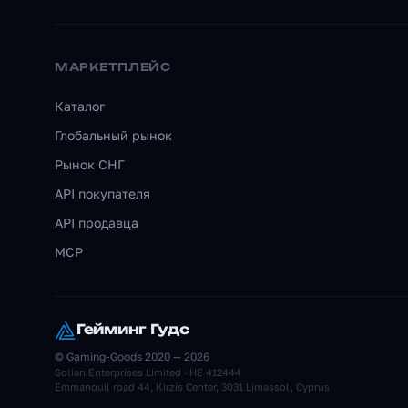
МАРКЕТПЛЕЙС
Каталог
Глобальный рынок
Рынок СНГ
API покупателя
API продавца
MCP
Гейминг Гудс
© Gaming-Goods 2020 — 2026
Solian Enterprises Limited · HE 412444
Emmanouil road 44, Kirzis Center, 3031 Limassol, Cyprus