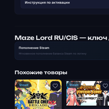
Инструкция по активации
фонов и 10 удивительных смайликов!
Maze Lord RU/CIS — ключ
Пополнение Steam
Мгновенное пополнение баланса Steam по логину
Похожие товары
Steam
Steam