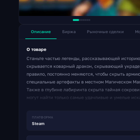
Описание
Биржа
Рыночные сделки
Мо
О товаре
Станьте частью легенды, рассказывающей историю 
скрывается коварный дракон, скрывающий украде
правило, постоянно меняются, чтобы скрыть арми
специальные артефакты в местном Магическом Ма
Также в глубине лабиринта скрыта тайная сокро
могут найти только самые удачливые и умелые ис
Для преодоления многочисленных врагов и других
расположенные в лабиринтовых подземельях. Напри
ПЛАТФОРМА
не «боятся» заостренных шипов в полу, а факел по
Steam
Уникальные головоломки Интуитивный геймплей Бо
интересных уровней ручной работы Скрытая сокро