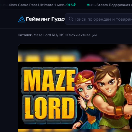
box Game Pass Ultimate 1 мес
915 ₽
Steam Подарочная карта 
—
14:12
Гейминг Гудс
Каталог
/
Maze Lord RU/CIS
/
Ключи активации