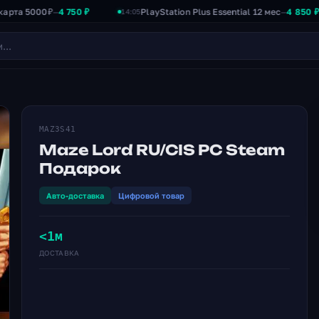
5000₽
4 750 ₽
PlayStation Plus Essential 12 мес
4 850 ₽
—
—
14:05
MAZ3S41
Maze Lord RU/CIS PC Steam
Подарок
Авто-доставка
Цифровой товар
<1м
ДОСТАВКА