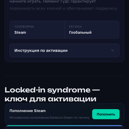
начните играть. Гейминг Гудс гарантирует
подлинность всех ключей и обеспечивает поддержку
покупателей.
ПЛАТФОРМА
РЕГИОН
Steam
Глобальный
Инструкция по активации
Locked-in syndrome —
ключ для активации
Пополнение Steam
Пополнить
Мгновенное пополнение баланса Steam по логину