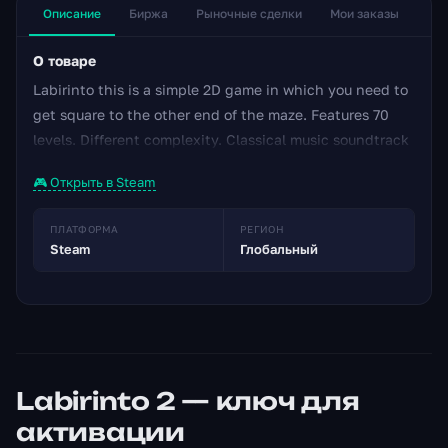
Описание
Биржа
Рыночные сделки
Мои заказы
О товаре
Labirinto this is a simple 2D game in which you need to
get square to the other end of the maze. Features 70
levels. Different complexity. Сlassical music soundtrack
🎮 Открыть в Steam
ПЛАТФОРМА
РЕГИОН
Steam
Глобальный
Labirinto 2 — ключ для
активации