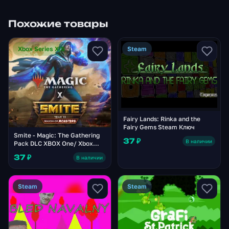
Похожие товары
Xbox Series X|S
Steam
Fairy Lands: Rinka and the
Fairy Gems Steam Ключ
Smite - Magic: The Gathering
37 ₽
В наличии
Pack DLC XBOX One/ Xbox
Series X|S Ключ
37 ₽
В наличии
Steam
Steam