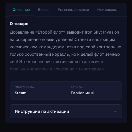
Описание
Биржа
Рыночные сделки
Мои заказы
О товаре
Добавление «Второй флот» выводит Iron Sky: Invasion
на совершенно новый уровень! Станьте настоящим
космическим командиром, взяв под свой контроль не
только собственный корабль, но и целый флот земных
сил! Это дополнение тактической стратегии в
реальном времени в сочетании с неистовыми
космическими боями предлагает совершенно новое
измерение межзвездных боев. На краю космоса
ПЛАТФОРМА
РЕГИОН
маячит, казалось бы, бесконечный поток вражеских
Steam
Глобальный
судов, угрожающий полностью обогнать земные силы.
Зажигайте пламя войны и летите вглубь космоса,
Инструкция по активации
прорезав полосу разрушений через вражеские ряды,
пока вы ракетой добиваетесь победы, командуя
своими силами во славу земли. Только настоящий