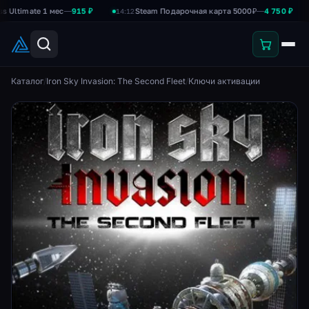
mate 1 мес
—
915 ₽
Steam Подарочная карта 5000₽
—
4 750 ₽
14:12
14:0
Каталог
/
Iron Sky Invasion: The Second Fleet
/
Ключи активации