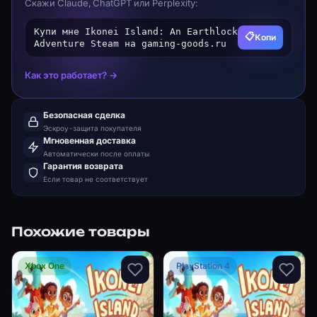
Скажи Claude, ChatGPT или Perplexity:
Купи мне Ikonei Island: An Earthlock
📋
Копи
Adventure Steam на gaming-goods.ru
Как это работает? →
Безопасная сделка
Эскроу-защита покупателя
Мгновенная доставка
Автоматически после оплаты
Гарантия возврата
Если товар не соответствует
Похожие товары
Xbox One
PlayStation 4