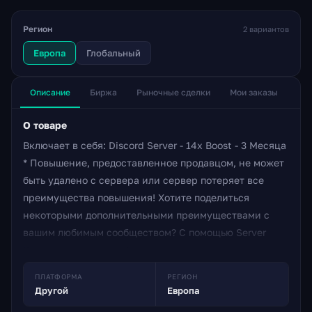
Регион
2 вариантов
Европа
Глобальный
Описание
Биржа
Рыночные сделки
Мои заказы
О товаре
Включает в себя: Discord Server - 14x Boost - 3 Месяца
* Повышение, предоставленное продавцом, не может
быть удалено с сервера или сервер потеряет все
преимущества повышения! Хотите поделиться
некоторыми дополнительными преимуществами с
вашим любимым сообществом? С помощью Server
Boosts вы и ваше сообщество теперь сможете
работать вместе, чтобы разблокировать новые и
ПЛАТФОРМА
РЕГИОН
улучшенные коллективные привилегии для
Другой
Европа
выбранного вами сервера каждый месяц и