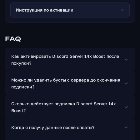
поделиться этими эпическими привилегиями с
Инструкция по активации
остальным сообществом вашего сервера! Запустите
свои движки и приготовьтесь к B O O S T! Standard
Discord Server Функции До 50 смайликов 64 Кбит / с -
качество звука 96 Кбит / с 720p 30 кадров в секунду
FAQ
и потоковая передача «Go Live»
Как активировать Discord Server 14x Boost после
покупки?
Можно ли удалить бусты с сервера до окончания
подписки?
Сколько действует подписка Discord Server 14x
Boost?
Когда я получу данные после оплаты?