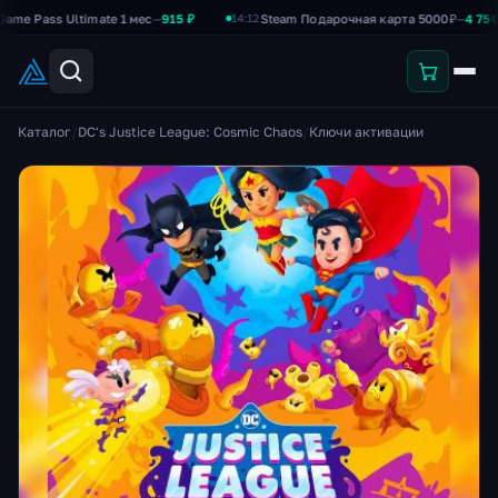
ss Ultimate 1 мес
—
915 ₽
Steam Подарочная карта 5000₽
—
4 750 ₽
14:12
Каталог
/
DC's Justice League: Cosmic Chaos
/
Ключи активации