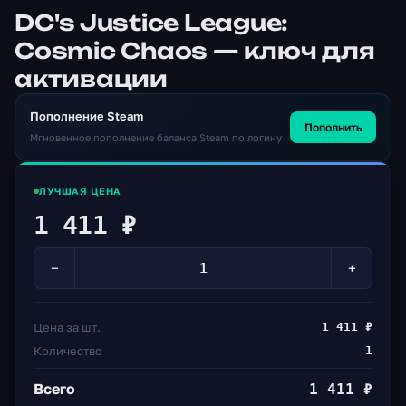
DC's Justice League:
Cosmic Chaos — ключ для
активации
Пополнение Steam
Пополнить
Мгновенное пополнение баланса Steam по логину
ЛУЧШАЯ ЦЕНА
1 411 ₽
−
+
Цена за шт.
1 411 ₽
Количество
1
Всего
1 411 ₽