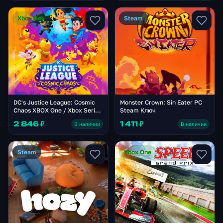
Xbox One
Steam
DC's Justice League: Cosmic
Monster Crown: Sin Eater PC
Chaos XBOX One / Xbox Series
Steam Ключ
X|S Ключ
2 846 ₽
1 411 ₽
В наличии
В наличии
Steam
Xbox One