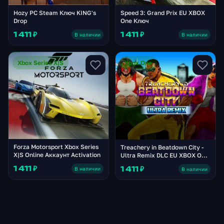
Hozy PC Steam Ключ KING's
Speed 3: Grand Prix EU XBOX
Drop
One Ключ
1 411 ₽
1 411 ₽
В наличии
В наличии
Xbox Series X|S
Xbox One
Forza Motorsport Xbox Series
Treachery in Beatdown City -
X|S Online Аккаунт Activation
Ultra Remix DLC EU XBOX One
/ Xbox Series X|S Ключ
1 411 ₽
1 411 ₽
В наличии
В наличии