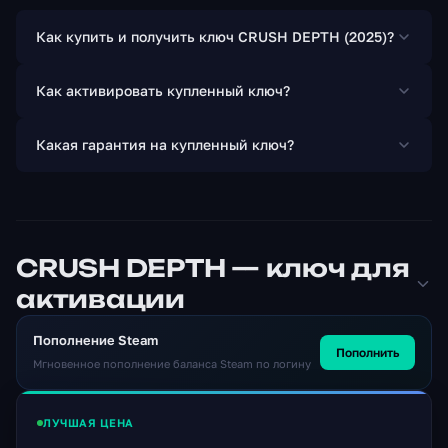
чтобы перенаправить энергию из поврежденных
Как купить и получить ключ CRUSH DEPTH (2025)?
систем станции, чтобы разблокировать свой путь
вперед, перехитрить опасности станции Затмения и
разгадать таинственную судьбу экипажа. Станция
Как активировать купленный ключ?
Scour Eclipse обнаруживает бревна, оставленные
экипажем станции.
Какая гарантия на купленный ключ?
Собранные знания могут помочь вам выжить. Как
выяснит Райли, она не одна!
CRUSH DEPTH — ключ для
активации
Пополнение Steam
Пополнить
Мгновенное пополнение баланса Steam по логину
ЛУЧШАЯ ЦЕНА