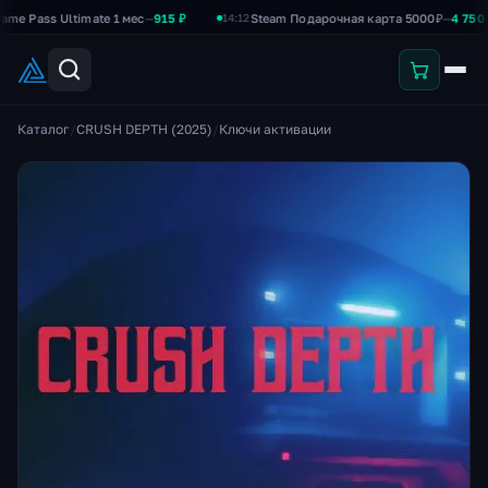
ss Ultimate 1 мес
—
915 ₽
Steam Подарочная карта 5000₽
—
4 750 ₽
14:12
Каталог
/
CRUSH DEPTH (2025)
/
Ключи активации