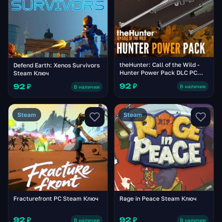
theHunter: Call of the Wild -
Defend Earth: Xenos Survivors
Hunter Power Pack DLC PC
Steam Ключ
Steam Ключ
92 ₽
92 ₽
В наличии
В наличии
Steam
Steam
Fracturefront PC Steam Ключ
Rage in Peace Steam Ключ
92 ₽
92 ₽
В наличии
В наличии