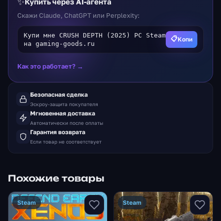
✨
Купить через AI-агента
Скажи Claude, ChatGPT или Perplexity:
Купи мне CRUSH DEPTH (2025) PC Steam
📋
Копи
на gaming-goods.ru
Как это работает? →
Безопасная сделка
Эскроу-защита покупателя
Мгновенная доставка
Автоматически после оплаты
Гарантия возврата
Если товар не соответствует
Похожие товары
Steam
Steam