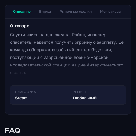
Описание
Биржа
Рыночные сделки
Мои заказы
О товаре
Спустившись на дно океана, Райли, инженер-
спасатель, надеется получить огромную зарплату. Ее
команда обнаружила забытый сигнал бедствия,
поступающий с заброшенной военно-морской
исследовательской станции на дне Антарктического
океана.
Если ей удастся проникнуть внутрь и выпустить
систему аварийного выброса реакторного ядра, они
ПЛАТФОРМА
РЕГИОН
будут установлены на всю жизнь! В CRUSH DEPTH вы
Steam
Глобальный
испытаете атмосферный, ретро-вдохновленный ужас
на военной базе на дне океана. Вы будете решать
головоломки, пытаться выжить в опасных условиях и
исследовать мир ручной работы.
FAQ
Вы будете использовать остроумие своего спасателя,