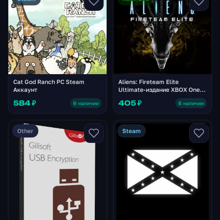
Cat God Ranch PC Steam
Aliens: Fireteam Elite
Аккаунт
Ultimate-издание XBOX One /
Xbox Series X|S / PC Аккаунт
584 ₽
405 ₽
В наличии
В наличии
Other
Steam