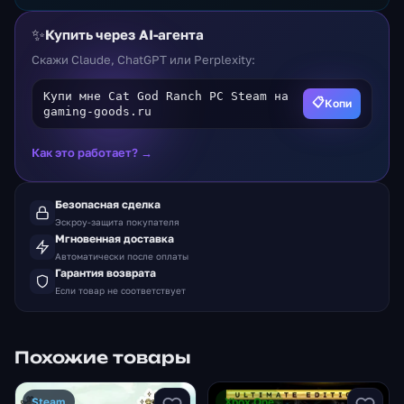
✨
Купить через AI-агента
Скажи Claude, ChatGPT или Perplexity:
Купи мне Cat God Ranch PC Steam на
📋
Копи
gaming-goods.ru
Как это работает? →
Безопасная сделка
Эскроу-защита покупателя
Мгновенная доставка
Автоматически после оплаты
Гарантия возврата
Если товар не соответствует
Похожие товары
Steam
Xbox One