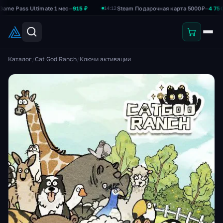
ass Ultimate 1 мес
—
915 ₽
Steam Подарочная карта 5000₽
—
4 750 ₽
14:12
Каталог
/
Cat God Ranch
/
Ключи активации