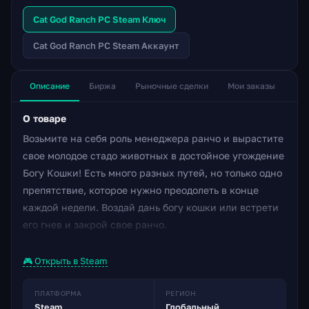
Cat God Ranch PC Steam Ключ
Cat God Ranch PC Steam Аккаунт
Описание
Биржа
Рыночные сделки
Мои заказы
О товаре
Возьмите на себя роль менеджера ранчо и вырастите
свое молодое стадо животных в достойное угождение
Богу Кошки! Есть много разных путей, но только одно
препятствие, которое нужно преодолеть в конце
каждой недели. Воздай дань богу кошки или встрети
его гнев и закрой свое ранчо.
Более 100 видов животных со своими уникальными
способностями Будь то альпаки, крокодилы, гиены,
🎮 Открыть в Steam
жаворонки или их комбинация, вы выбираете тип
ранчо, которое хотите построить. Воспользуйтесь 7
ПЛАТФОРМА
РЕГИОН
Steam
Глобальный