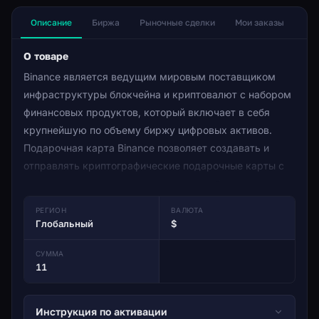
Описание
Биржа
Рыночные сделки
Мои заказы
О товаре
Binance является ведущим мировым поставщиком
инфраструктуры блокчейна и криптовалют с набором
финансовых продуктов, который включает в себя
крупнейшую по объему биржу цифровых активов.
Подарочная карта Binance позволяет создавать и
отправлять криптографические подарочные карты с
персонализированными картами и сообщениями в
любых монетах и количестве, которые вы выберете.
РЕГИОН
ВАЛЮТА
Как только вы выкупите подарочную карту Binance,
Глобальный
$
криптовалютная сумма будет полностью зачислена на
ваш кошелек Binance.
СУММА
11
Инструкция по активации