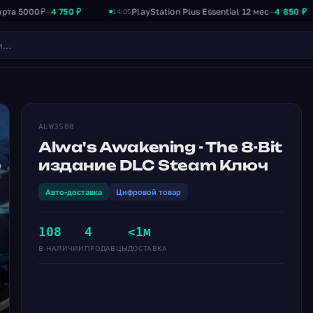
0₽
4 750 ₽
PlayStation Plus Essential 12 мес
4 850 ₽
—
—
14:05
13
ALW3S08
Alwa's Awakening - The 8-Bit
издание DLC Steam Ключ
Авто-доставка
Цифровой товар
108
4
<1м
В НАЛИЧИИ
ПРОДАВЦЫ
ДОСТАВКА