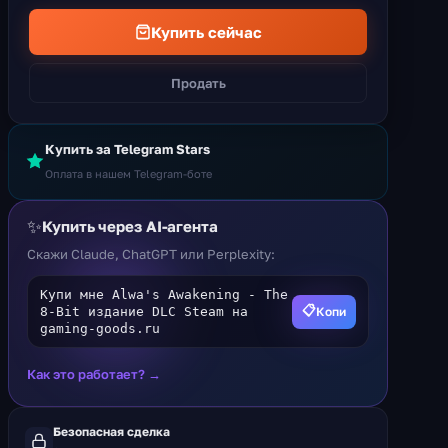
Купить сейчас
Продать
Купить за Telegram Stars
Оплата в нашем Telegram-боте
✨
Купить через AI-агента
Скажи Claude, ChatGPT или Perplexity:
Купи мне Alwa's Awakening - The
📋
Копи
8-Bit издание DLC Steam на
gaming-goods.ru
Как это работает? →
Безопасная сделка