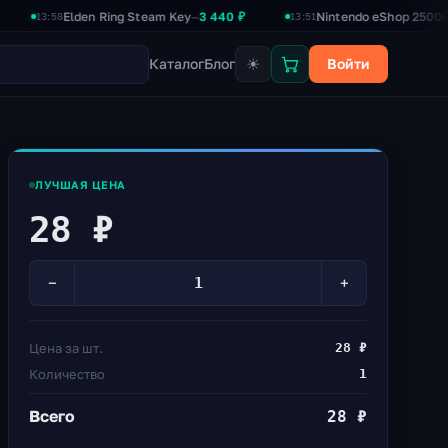
Elden Ring Steam Key
3 440 ₽
Nintendo eShop 2500₽
2 390 
—
—
:58
13:51
☀
Каталог
Блог
Войти
ЛУЧШАЯ ЦЕНА
28 ₽
−
+
Цена за шт.
28 ₽
Количество
1
Всего
28 ₽