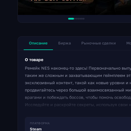
Описание
Биржа
Рыночные сделки
Мо
О товаре
Ремейк NES наконец-то здесь! Первоначально выпу
таким же сложным и захватывающим геймплеем эта 
эксклюзивный контент, такой как новые уровни и 
продвигайтесь через большой взаимосвязанный мир
врагами и побеждать боссов, чтобы помочь освобод
Исследуйте и раскройте секреты, используя свои 
8-битной приключенческой игре. Это не версия дл
Для запуска этой игры вам понадобится эмулятор 
ПЛАТФОРМА
Steam