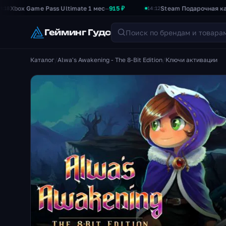
 Game Pass Ultimate 1 мес
915 ₽
Steam Подарочная карта 500
—
14:12
Гейминг Гудс
Каталог
/
Alwa's Awakening - The 8-Bit Edition
/
Ключи активации