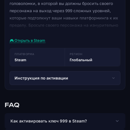
головоломки, в которой вы должны бросить своего
персонажа на выход через 999 сложных уровней,
которые подтолкнут ваши навыки платформинга к их
пределу. Бросьте своего персонажа на изнурительно
захватывающий, фанковый, психоделический,
красочный и захватывающий уровень ярости и
🎮 Открыть в Steam
зайдите как можно дальше - вы можете подумать, что
999 жизней щедры, но приготовьтесь удивляться и,
ПЛАТФОРМА
РЕГИОН
Steam
Глобальный
самое главное, подготовиться к вызову! 999 Levels 9
Game Modes Global Leader-boards и более 125
достижений Мышиная игра-игра Экстремальный
Инструкция по активации
вызов и сложность Разнообразие дополнений и мини-
игр для разблокировки Streamers HUD,
оптимизированных для прямой трансляции
FAQ
Как активировать ключ 999 в Steam?