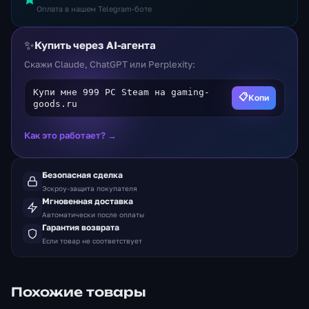
Оплата в нашем Telegram-боте
✨
Купить через AI-агента
Скажи Claude, ChatGPT или Perplexity:
Купи мне 999 PC Steam на gaming-
📋
Копи
goods.ru
Как это работает? →
Безопасная сделка
Эскроу-защита покупателя
Мгновенная доставка
Автоматически после оплаты
Гарантия возврата
Если товар не соответствует
Похожие товары