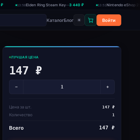
Elden Ring Steam Key
3 440 ₽
Nintendo eShop 2500₽
2
—
—
13:58
13:51
☀
Каталог
Блог
Войти
ЛУЧШАЯ ЦЕНА
147 ₽
−
+
Цена за шт.
147 ₽
Количество
1
Всего
147 ₽