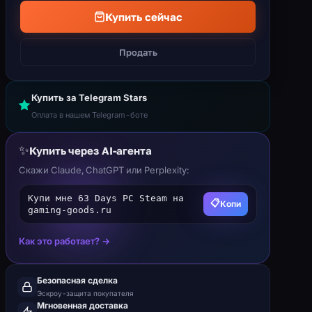
Купить сейчас
Продать
Купить за Telegram Stars
Оплата в нашем Telegram-боте
✨
Купить через AI-агента
Скажи Claude, ChatGPT или Perplexity:
Купи мне 63 Days PC Steam на
📋
Копи
gaming-goods.ru
Как это работает? →
Безопасная сделка
Эскроу-защита покупателя
Мгновенная доставка