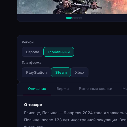
Регион
Европа
Глобальный
Платформа
PlayStation
Steam
Xbox
Описание
Биржа
Рыночные сделки
Мо
О товаре
Гливице, Польша — 9 апреля 2024 года я являюсь 
Польше, после 123 лет иностранной оккупации. Вс
будущего.