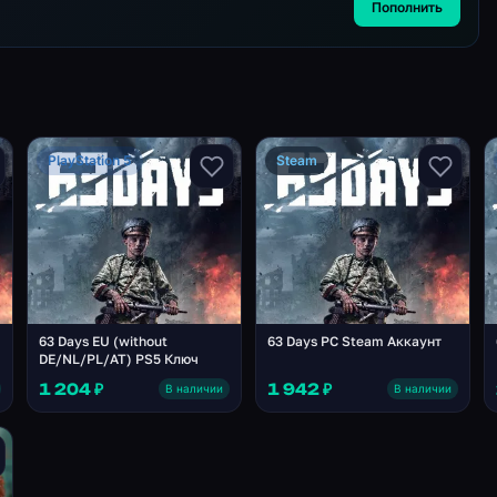
Пополнить
PlayStation 5
Steam
63 Days EU (without
63 Days PC Steam Аккаунт
DE/NL/PL/AT) PS5 Ключ
1 204 ₽
1 942 ₽
В наличии
В наличии