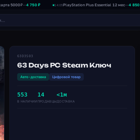
000₽
4 750 ₽
PlayStation Plus Essential 12 мес
4 850 ₽
—
—
14:05
63D3S03
63 Days PC Steam Ключ
Авто-доставка
Цифровой товар
553
14
<1м
В НАЛИЧИИ
ПРОДАВЦЫ
ДОСТАВКА