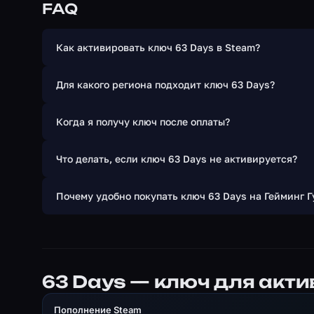
Мы будем использовать хорошую тактику, быть бе
FAQ
грубую силу Мы знаем, как бороться.
Мы предпочитаем быть скрытными, максимизироват
Как активировать ключ 63 Days в Steam?
этот подход подведет нас, мы прострелим себе дор
Мы знаем Варшаву изнутри. Мы используем это в с
Для какого региона подходит ключ 63 Days?
Немцы, возможно, уничтожили большую часть город
в цифрах, но сильнее в мотивации и связях, котор
Когда я получу ключ после оплаты?
одна из наших сильных сторон.
У каждого из нас разное происхождение, индивиду
Что делать, если ключ 63 Days не активируется?
вместе. Иметь хорошего друга, чтобы сражаться ря
является большим преимуществом.
Почему удобно покупать ключ 63 Days на Гейминг Г
63 Days — ключ для акт
Пополнение Steam