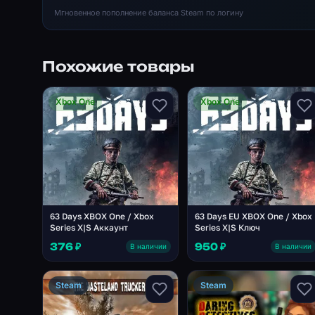
Мгновенное пополнение баланса Steam по логину
Похожие товары
Xbox One
Xbox One
63 Days XBOX One / Xbox
63 Days EU XBOX One / Xbox
Series X|S Аккаунт
Series X|S Ключ
376 ₽
950 ₽
В наличии
В наличии
Steam
Steam