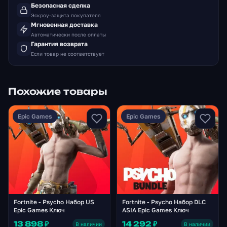
Безопасная сделка
Эскроу-защита покупателя
Мгновенная доставка
Автоматически после оплаты
Гарантия возврата
Если товар не соответствует
Похожие товары
Epic Games
Epic Games
Fortnite - Psycho Набор US
Fortnite - Psycho Набор DLC
Epic Games Ключ
ASIA Epic Games Ключ
13 898 ₽
14 292 ₽
В наличии
В наличии