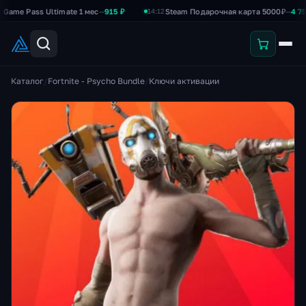
Pass Ultimate 1 мес
—
915 ₽
Steam Подарочная карта 5000₽
—
4 750 ₽
14:12
Каталог
/
Fortnite - Psycho Bundle
/
Ключи активации